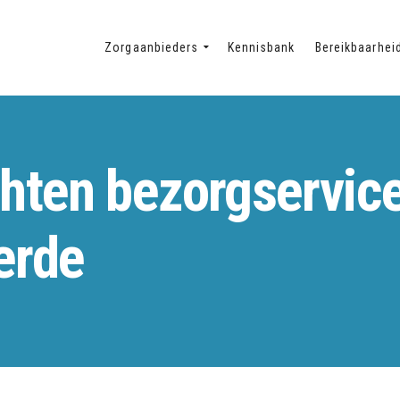
Zorgaanbieders
Kennisbank
Bereikbaarhei
hten bezorgservic
erde