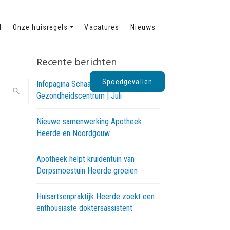
d
Onze huisregels
Vacatures
Nieuws
Recente berichten
Spoedgevallen
Infopagina Schaapskooi
Gezondheidscentrum | Juli
Nieuwe samenwerking Apotheek
Heerde en Noordgouw
Apotheek helpt kruidentuin van
Dorpsmoestuin Heerde groeien
Huisartsenpraktijk Heerde zoekt een
enthousiaste doktersassistent