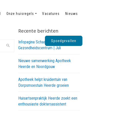
d
Onze huisregels
Vacatures
Nieuws
Recente berichten
Spoedgevallen
Infopagina Schaapskooi
Gezondheidscentrum | Juli
Nieuwe samenwerking Apotheek
Heerde en Noordgouw
Apotheek helpt kruidentuin van
Dorpsmoestuin Heerde groeien
Huisartsenpraktijk Heerde zoekt een
enthousiaste doktersassistent