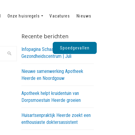
d
Onze huisregels
Vacatures
Nieuws
Recente berichten
Spoedgevallen
Infopagina Schaapskooi
Gezondheidscentrum | Juli
Nieuwe samenwerking Apotheek
Heerde en Noordgouw
Apotheek helpt kruidentuin van
Dorpsmoestuin Heerde groeien
Huisartsenpraktijk Heerde zoekt een
enthousiaste doktersassistent