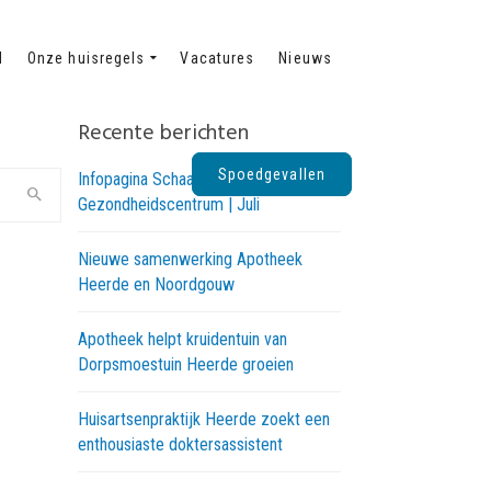
d
Onze huisregels
Vacatures
Nieuws
Recente berichten
Spoedgevallen
Infopagina Schaapskooi
Gezondheidscentrum | Juli
Nieuwe samenwerking Apotheek
Heerde en Noordgouw
Apotheek helpt kruidentuin van
Dorpsmoestuin Heerde groeien
Huisartsenpraktijk Heerde zoekt een
enthousiaste doktersassistent