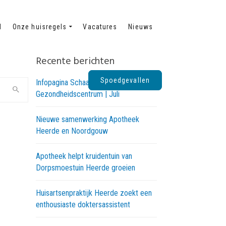
d
Onze huisregels
Vacatures
Nieuws
Recente berichten
Spoedgevallen
Infopagina Schaapskooi
Gezondheidscentrum | Juli
Nieuwe samenwerking Apotheek
Heerde en Noordgouw
Apotheek helpt kruidentuin van
Dorpsmoestuin Heerde groeien
Huisartsenpraktijk Heerde zoekt een
enthousiaste doktersassistent