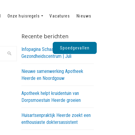
d
Onze huisregels
Vacatures
Nieuws
Recente berichten
Spoedgevallen
Infopagina Schaapskooi
Gezondheidscentrum | Juli
Nieuwe samenwerking Apotheek
Heerde en Noordgouw
Apotheek helpt kruidentuin van
Dorpsmoestuin Heerde groeien
Huisartsenpraktijk Heerde zoekt een
enthousiaste doktersassistent