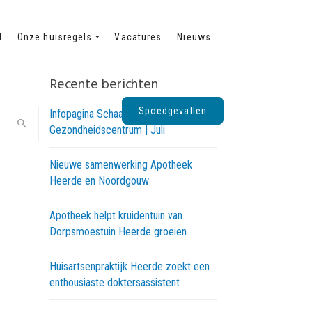
d
Onze huisregels
Vacatures
Nieuws
Recente berichten
Spoedgevallen
Infopagina Schaapskooi
Gezondheidscentrum | Juli
Nieuwe samenwerking Apotheek
Heerde en Noordgouw
Apotheek helpt kruidentuin van
Dorpsmoestuin Heerde groeien
Huisartsenpraktijk Heerde zoekt een
enthousiaste doktersassistent