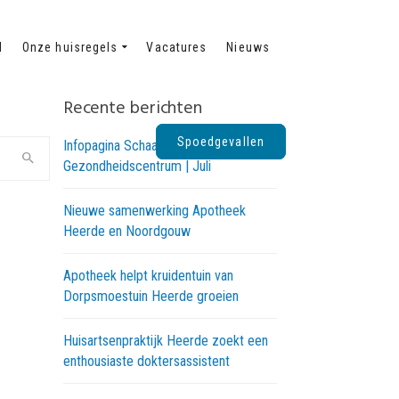
d
Onze huisregels
Vacatures
Nieuws
Recente berichten
Spoedgevallen
Infopagina Schaapskooi
Gezondheidscentrum | Juli
Nieuwe samenwerking Apotheek
Heerde en Noordgouw
Apotheek helpt kruidentuin van
Dorpsmoestuin Heerde groeien
Huisartsenpraktijk Heerde zoekt een
enthousiaste doktersassistent